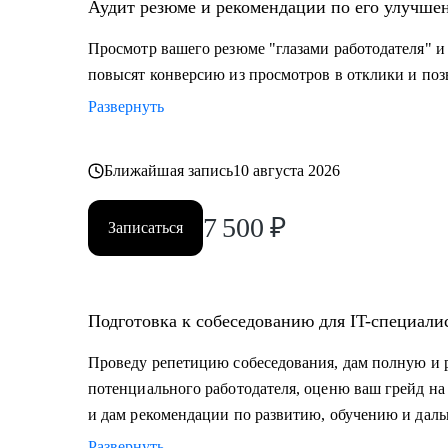
Аудит резюме и рекомендации по его улучшен
Специализируюсь на консультациях, коучинге и менто
Просмотр вашего резюме "глазами работодателя" и
frontend, mobile, desktop, embedded), DevOps, QA, рабо
повысят конверсию из просмотров в отклики и позв
Data Engineering), системного и бизнес-анализа, упр
Развернуть
Ближайшая запись
10 августа 2026
7 500
₽
Записаться
Подготовка к собеседованию для IT-специали
Проведу репетицию собеседования, дам полную и р
потенциального работодателя, оценю ваш грейд на
и дам рекомендации по развитию, обучению и дал
Развернуть