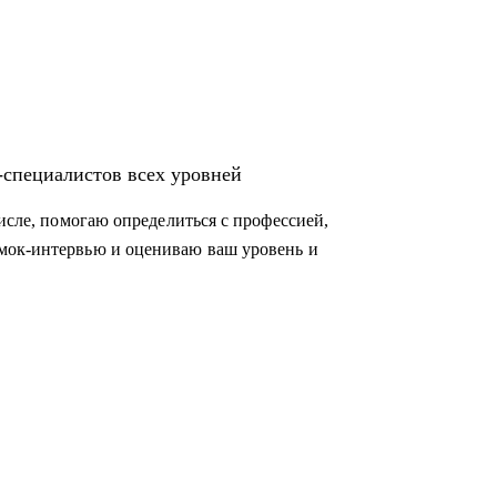
тка" в магистратуре Центрального
., ICF).
атики МГУ, кандидат наук.
T-специалистов всех уровней
числе, помогаю определиться с профессией,
мок-интервью и оцениваю ваш уровень и
enior.