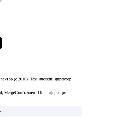
иректор (с 2010). Технический директор
f, MergeConf), член ПК конференции
наров, лектор и преподаватель в Skillbox,
ь
, ИнноТех, GeekBrains, SkillFactory,