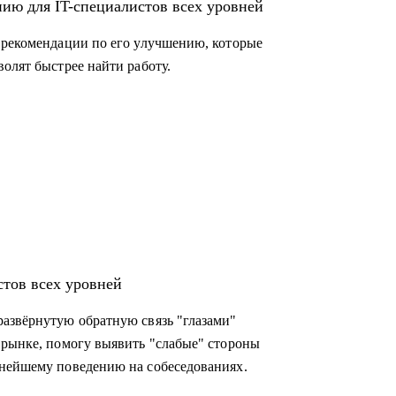
ию для IT-специалистов всех уровней
ринге в сферах разработки ПО (backend,
 рекомендации по его улучшению, которые
ты с данными (Data Science, Data Analysis,
олят быстрее найти работу.
авления проектами и продуктами.
стов всех уровней
азвёрнутую обратную связь "глазами"
 рынке, помогу выявить "слабые" стороны
ьнейшему поведению на собеседованиях.