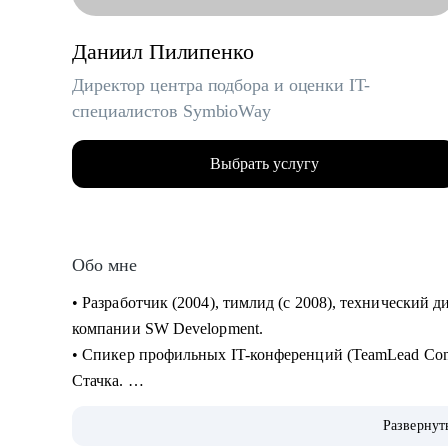
Даниил Пилипенко
Директор центра подбора и оценки IT-
специалистов SymbioWay
Выбрать услугу
Обо мне
• Разработчик (2004), тимлид (с 2008), технический д
компании SW Development.
• Спикер профильных IT-конференций (TeamLead Con
Стачка.
• Автор 54 курсов и программ обучения, ведущий веби
Развернут
Российском обществе «Знание», МФТИ, РАНХиГС, АИС